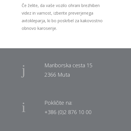
Če želite, da vaše vozilo ohrani brezhiben
videz in varnost, izberite preverjenega
avtokleparja, ki bo poskrbel za kakovostno
obnovo karoserije.
Mariborska cesta 15
2366 Muta
Pokličite na:
+386 (0)2 876 10 00