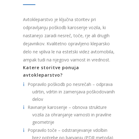
Avtokleparstvo je ključna storitev pri
odpravljanju poškodb karoserije vozila, ki
nastanejo zaradi nesreč, toče, rje ali drugih
dejavnikov. Kvalitetno opravljeno kleparsko
delo ne vpliva le na estetski videz avtomobila,
ampak tudi na njegovo varnost in vrednost.
Katere storitve ponuja
avtokleparstvo?
Popravilo poškodb po nesrečah – odprava
udrtin, vdrtin in zamenjava poškodovanih
delov
Ravnanje karoserije – obnova strukture
vozila za ohranjanje varnosti in pravilne
geometrije
Popravilo toče – odstranjevanje vdolbin
brez potrebe po barvanju (PDR metoda)