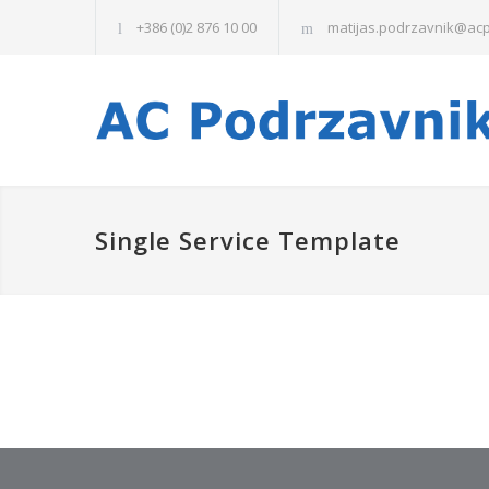
+386 (0)2 876 10 00
matijas.podrzavnik@acp
Single Service Template