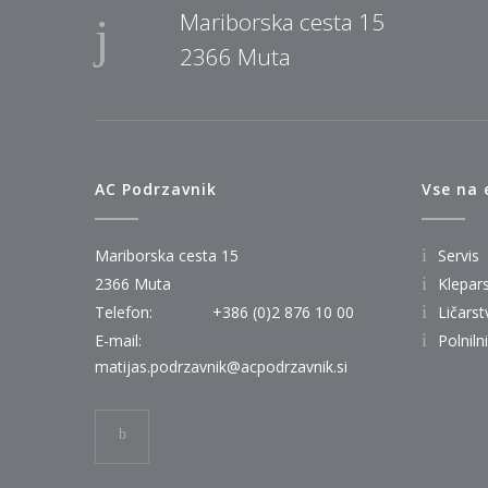
Mariborska cesta 15
2366 Muta
AC Podrzavnik
Vse na
Mariborska cesta 15
Servis
2366 Muta
Klepar
Telefon:
+386 (0)2 876 10 00
Ličarst
E-mail:
Polniln
matijas.podrzavnik@acpodrzavnik.si