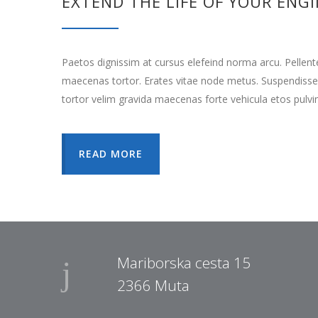
EXTEND THE LIFE OF YOUR ENG
Paetos dignissim at cursus elefeind norma arcu. Pellen
maecenas tortor. Erates vitae node metus. Suspendisse
tortor velim gravida maecenas forte vehicula etos pulvi
READ MORE
Mariborska cesta 15
2366 Muta