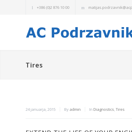
+386 (0)2 876 10 00
matijas.podrzavnik@acp
Tires
24 januarja, 2015
By
admin
In
Diagnostics
,
Tires