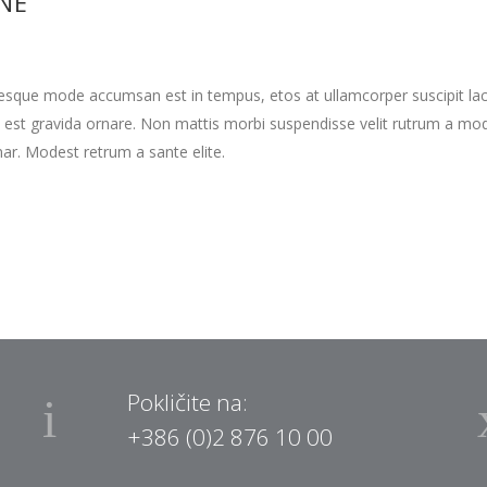
INE
tesque mode accumsan est in tempus, etos at ullamcorper suscipit la
 est gravida ornare. Non mattis morbi suspendisse velit rutrum a mo
nar. Modest retrum a sante elite.
Pokličite na:
+386 (0)2 876 10 00