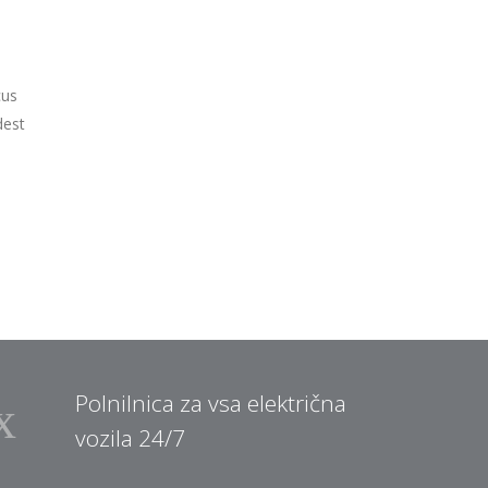
cus
dest
Polnilnica za vsa električna
vozila 24/7