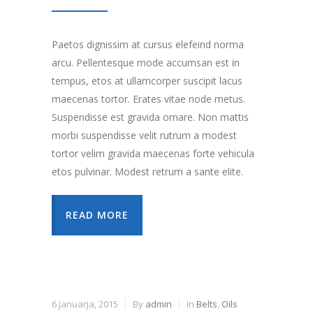
Paetos dignissim at cursus elefeind norma
arcu. Pellentesque mode accumsan est in
tempus, etos at ullamcorper suscipit lacus
maecenas tortor. Erates vitae node metus.
Suspendisse est gravida ornare. Non mattis
morbi suspendisse velit rutrum a modest
tortor velim gravida maecenas forte vehicula
etos pulvinar. Modest retrum a sante elite.
READ MORE
6 januarja, 2015
By
admin
In
Belts
,
Oils